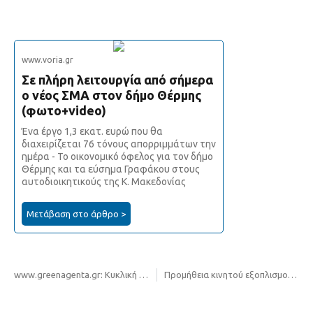
www.voria.gr
Σε πλήρη λειτουργία από σήμερα
ο νέος ΣΜΑ στον δήμο Θέρμης
(φωτο+video)
Ένα έργο 1,3 εκατ. ευρώ που θα
διαχειρίζεται 76 τόνους απορριμμάτων την
ημέρα - Το οικονομικό όφελος για τον δήμο
Θέρμης και τα εύσημα Γραφάκου στους
αυτοδιοικητικούς της Κ. Μακεδονίας
Μετάβαση στο άρθρο >
www.greenagenta.gr: Κυκλική οικονομία: «Η Κεντρική Μακεδονία στην πρωτοπορία – Η έγκριση του πρώτου Ολιστικού Σχεδίου Χωριστής Συλλογής Αποβλήτων»
Προμήθεια κινητού εξοπλισμού λειτουργίας Σταθμού Μεταφόρτωσης Απορριμμάτων (ΣΜΑ) Β.Δ. Ενότητας Ν. Θεσσαλονίκη