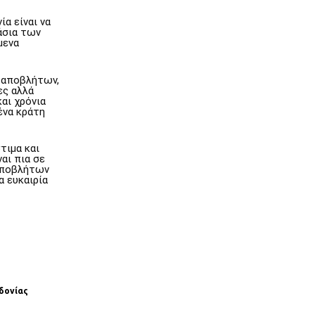
α είναι να
άσια των
μενα
 αποβλήτων,
ες αλλά
αι χρόνια
ένα κράτη
τιμα και
αι πια σε
 αποβλήτων
α ευκαιρία
δονίας