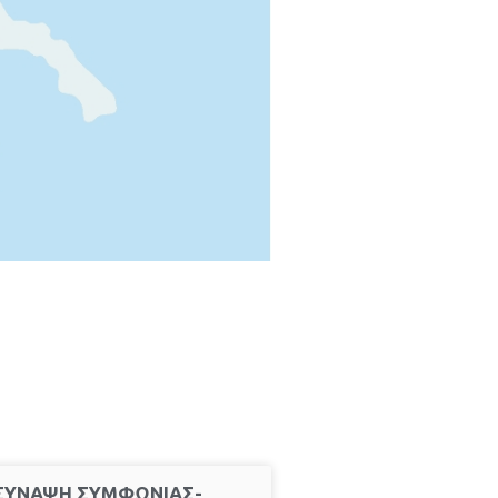
 για το έργο ΜΕΒΑ ΑΝΑΤΟΛΙΚΟΥ ΤΟΜΕΑ ΠΚΜ
α το έργο ΚΔΑΥ ΤΑΓΑΡΑΔΩΝ
 για το έργο ΜΕΑ ΑΝΑΤΟΛΙΚΟΥ ΤΟΜΕΑ ΠΚΜ
ιών για το έργο ΧΥΤΑ Ανθεμούντας
σία: Πίνακας πληροφοριών για το έργο ΣΜΑ Ιερισσού
ερίνης
ς για το έργο ΧΥΤΑ ΠΟΛΥΓΥΡΟΥ
ίας
Πίνακας πληροφοριών για το έργο ΣΜΑ Σιθωνίας
οχώρου
ληροφοριών για το έργο ΧΥΤΑ Κασσάνδρας
ΣΥΝΑΨΗ ΣΥΜΦΩΝΙΑΣ-