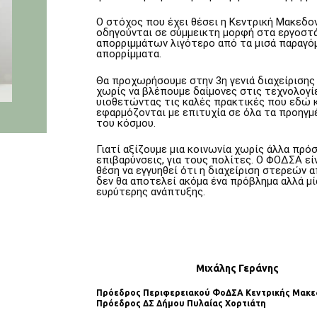
Ο στόχος που έχει θέσει η Κεντρική Μακεδονί
οδηγούνται σε σύμμεικτη μορφή στα εργοστ
απορριμμάτων λιγότερο από τα μισά παραγό
απορρίμματα.
Θα προχωρήσουμε στην 3η γενιά διαχείρισης
χωρίς να βλέπουμε δαίμονες στις τεχνολογί
υιοθετώντας τις καλές πρακτικές που εδώ κ
εφαρμόζονται με επιτυχία σε όλα τα προηγμ
του κόσμου.
Γιατί αξίζουμε μια κοινωνία χωρίς άλλα πρόσ
επιβαρύνσεις, για τους πολίτες. Ο ΦΟΔΣΑ είν
θέση να εγγυηθεί ότι η διαχείριση στερεών
δεν θα αποτελεί ακόμα ένα πρόβλημα αλλά μί
ευρύτερης ανάπτυξης.
Μιχάλης Γεράνης
Πρόεδρος Περιφερειακού ΦοΔΣΑ Κεντρικής Μακε
Πρόεδρος ΔΣ Δήµου Πυλαίας Χορτιάτη