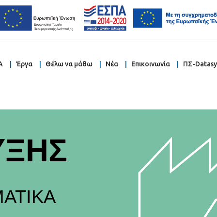
Α
Έργα
Θέλω να μάθω
Νέα
Επικοινωνία
ΠΣ-Datas
ΥΞΗΣ
ΑΤΙΚΑ