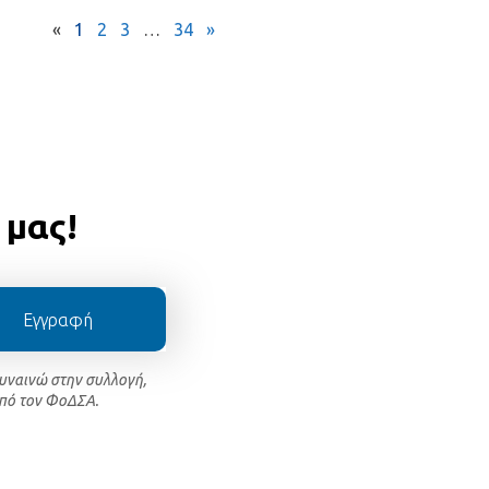
«
1
2
3
…
34
»
 μας!
Εγγραφή
συναινώ στην συλλογή,
πό τον ΦοΔΣΑ.