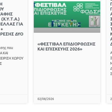
Η
ΟΥ
ΤΑΦΗΣ
Χ.Υ.Τ.Α.)
ΠΕΛΛΑΣ ΓΙΑ
 +
ΙΡΕΣΗΣ ΔΥΟ
«ΦΕΣΤΙΒΑΛ ΕΠΙΔΙΟΡΘΩΣΗΣ
ασης που
ΚΑΙ ΕΠΙΣΚΕΥΗΣ 2026»
Α
Α ΚΑΙ
Σ
ΧΕΙΡΙΣΗ ΧΩΡΟΥ
Σ
Δ
02/08/2026
2