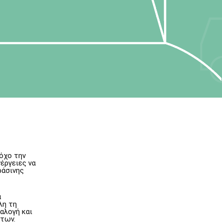
όχο την
έργειες να
ράσινης
α
λη τη
ιαλογή και
άτων.