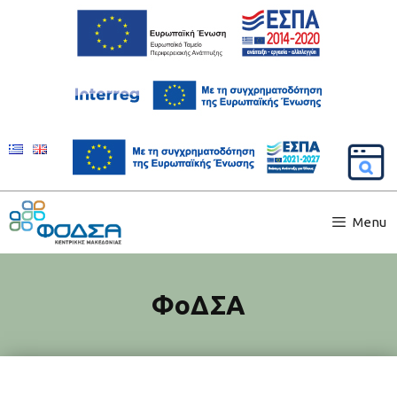
Menu
ΦοΔΣΑ