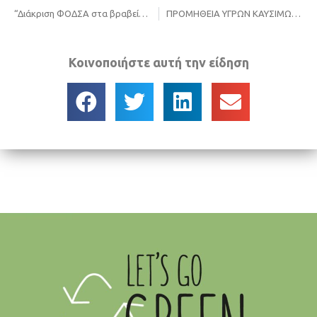
“Διάκριση ΦΟΔΣΑ στα βραβεία ψηφιακής διακυβέρνησης για το 2022”
ΠΡΟΜΗΘΕΙΑ ΥΓΡΩΝ ΚΑΥΣΙΜΩΝ ΤΩΝ ΟΧΗΜΑΤΩΝ ΚΑΙ ΜΗΧΑΝΗΜΑΤΩΝ ΕΡΓΟΥ ΤΟΥ ΠΕΡΙΦΕΡΕΙΑΚΟΥ ΣΥΝΔΕΣΜΟΥ ΦΟΡΕΩΝ ΔΙΑΧΕΙΡΙΣΗΣ ΣΤΕΡΕΩΝ ΑΠΟΒΛΗΤΩΝ (ΦΟΔΣΑ) ΚΕΝΤΡΙΚΗΣ ΜΑΚΕΔΟΝΙΑΣ, ΓΙΑ ΔΙΑΣΤΗΜΑ ΤΡΙΩΝ (3) ΕΤΩΝ
Κοινοποιήστε αυτή την είδηση