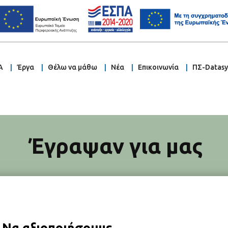
Α
Έργα
Θέλω να μάθω
Νέα
Επικοινωνία
ΠΣ-Datas
Έγραψαν για μας