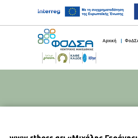
Αρχική
ΦοΔΣ