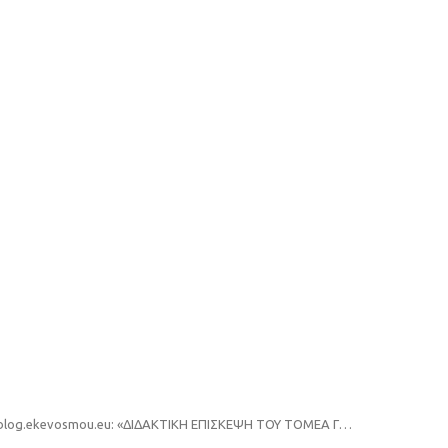
www.blog.ekevosmou.eu: «ΔΙΔΑΚΤΙΚΗ ΕΠΙΣΚΕΨΗ ΤΟΥ ΤΟΜΕΑ ΓΕΩΠΟΝΙΑΣ ΣΤΟ 9ο ΦΕΣΤΙΒΑΛ ΑΝΑΚΥΚΛΩΣΗΣ ΤΟΥ ΔΗΜΟΥ ΘΕΣΣΑΛΟΝΙΚΗΣ»