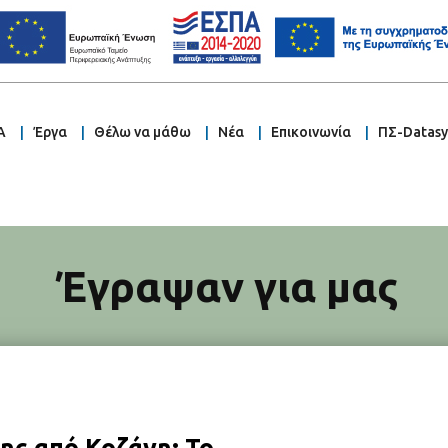
Α
Έργα
Θέλω να μάθω
Νέα
Επικοινωνία
ΠΣ-Datas
Έγραψαν για μας