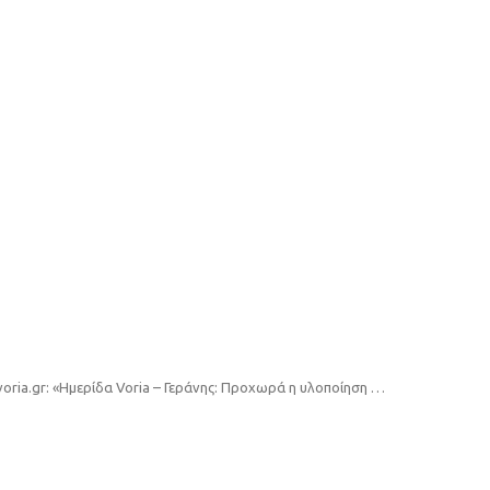
www.voria.gr: «Ημερίδα Voria – Γεράνης: Προχωρά η υλοποίηση των Μονάδων Αποβλήτων στη Θεσσαλονίκη»