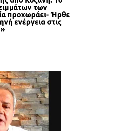
ης από Κοζάνη: Το
λειμμάτων των
ία προχωράει- Ήρθε
ηνή ενέργεια στις
ς»