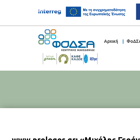
Αρχική
ΦοΔΣ