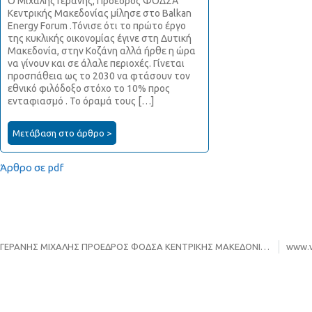
Ο Μιχάλης Γεράνης, Πρόεδρος ΦΟΔΣΑ
Κεντρικής Μακεδονίας μίλησε στο Balkan
Energy Forum .Τόνισε ότι το πρώτο έργο
της κυκλικής οικονομίας έγινε στη Δυτική
Μακεδονία, στην Κοζάνη αλλά ήρθε η ώρα
να γίνουν και σε άλαλε περιοχές. Γίνεται
προσπάθεια ως το 2030 να φτάσουν τον
εθνικό φιλόδοξο στόχο το 10% προς
ενταφιασμό . Το όραμά τους […]
Μετάβαση στο άρθρο >
Άρθρο σε pdf
ΓΕΡΑΝΗΣ ΜΙΧΑΛΗΣ ΠΡΟΕΔΡΟΣ ΦΟΔΣΑ ΚΕΝΤΡΙΚΗΣ ΜΑΚΕΔΟΝΙΑΣ. STO EPIKENTRO-GNOMI TV