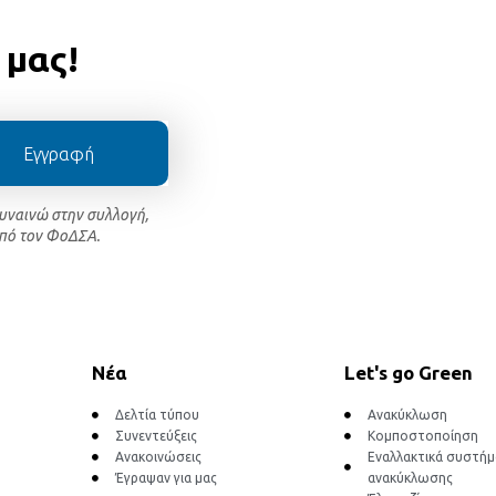
 μας!
Εγγραφή
συναινώ στην συλλογή,
πό τον ΦοΔΣΑ.
Νέα
Let's go Green
Δελτία τύπου
Ανακύκλωση
Συνεντεύξεις
Κομποστοποίηση
Ανακοινώσεις
Εναλλακτικά συστή
Έγραψαν για μας
ανακύκλωσης