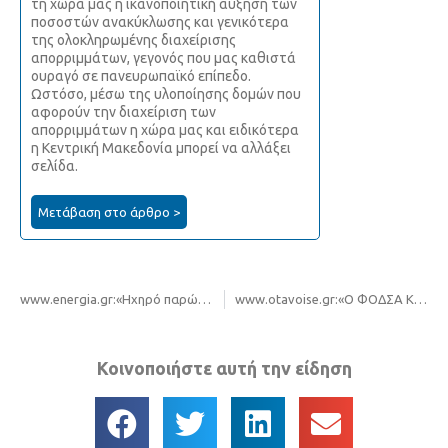
τη χώρα μας η ικανοποιητική αύξηση των
ποσοστών ανακύκλωσης και γενικότερα
της ολοκληρωμένης διαχείρισης
απορριμμάτων, γεγονός που μας καθιστά
ουραγό σε πανευρωπαϊκό επίπεδο.
Ωστόσο, μέσω της υλοποίησης δομών που
αφορούν την διαχείριση των
απορριμμάτων η χώρα μας και ειδικότερα
η Κεντρική Μακεδονία μπορεί να αλλάξει
σελίδα.
Μετάβαση στο άρθρο >
www.energia.gr:«Ηχηρό παρών έδωσε ο ΦοΔΣΑ Κεντρικής Μακεδονίας στην 3η Διεθνή Έκθεση Κυκλικής οικονομίας «forward Green»
www.otavoise.gr:«Ο ΦΟΔΣΑ Κεντρικής Μακεδονίας στηρίζει τον εργασιακό αθλητισμό!»
Κοινοποιήστε αυτή την είδηση