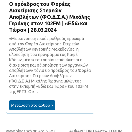
Ο πρόεδρος του Φορέας
Διαχείρισης Στερεών
Αποβλήτων (ΦΟ.Δ.Σ.Α.) Μιχάλης
Γεράνης στον 102FM | «Εδώ και
Τώρα» | 28.03.2024
«Με ικανοποιητικούς ρυθμούς προχωρά
από τον Φορέα Διαχείρισης Στερεών
Αποβλήτων Κεντρικής Μακεδονίας, η
υλοποίηση του προγράμματος Καφέ
Κάδων, μέσω του οποίου επιδιώκεται η
διαχείριση και αξιοποίηση των οργανικών
αποβλήτων» τόνισε ο πρόεδρος του Φορέα
Διαχείρισης Στερεών Αποβλήτων
(ΦΟ.Δ.Σ.Α.) Μιχάλης Γεράνης μιλώντας
στην εκπομπή «Εδώ και Τώρα» του 102FM
της ΕΡΤ3. Ο κ.…
Μετάβαση στο άρθρο >
www.blogs.sch.gr: «2ο ΔΗΜΟΤΙΚΟ ΣΧΟΛΕΙΟ ΑΞΙΟΥΠΟΛΗΣ – Φο.Δ.Σ.Α. Κεντρικής Μακεδονίας»
ΑΣΦΑΛΙΣΤΙΚΗ ΚΑΛΥΨΗ ΟΧΗΜΑΤΩΝ-ΜΗΧΑΝΗΜΑΤΩΝ ΕΡΓΟΥ ΤΟΥ ΠΕΡΙΦΕΡΕΙΑΚΟΥ ΣΥΝΔΕΣΜΟΥ ΦΟΔΣΑ ΚΕΝΤΡΙΚΗΣ ΜΑΚΕΔΟΝΙΑΣ ΓΙΑ ΧΡΟΝΙΚΗ ΔΙΑΡΚΕΙΑ ΔΥΟ (2) ΕΤΩΝ