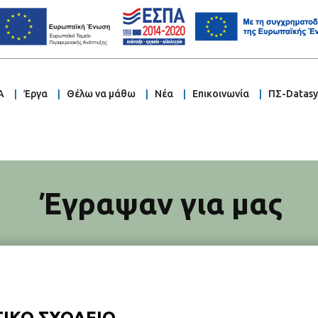
Α
Έργα
Θέλω να μάθω
Νέα
Επικοινωνία
ΠΣ-Datas
Έγραψαν για μας