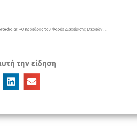
www.ertecho.gr: «Ο πρόεδρος του Φορέα Διαχείρισης Στερεών Αποβλήτων (ΦΟ.Δ.Σ.Α.) Μιχάλης Γεράνης στον 102FM | Εδώ και Τώρα |»
αυτή την είδηση