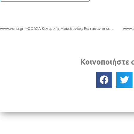
www.voria.gr: «ΦΟΔΣΑ Κεντρικής Μακεδονίας: Έφτασαν οι καφέ κάδοι – Αρχίζει η ανακύκλωση οργανικών υλικών»
Κοινοποιήστε 