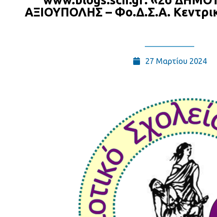
www.blogs.sch.gr: «2ο ΔΗΜΟ
ΑΞΙΟΥΠΟΛΗΣ – Φο.Δ.Σ.Α. Κεντρι
27 Μαρτίου 2024