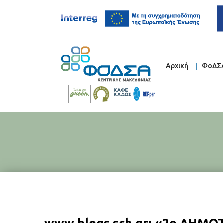
Αρχική
ΦοΔΣ