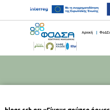
Αρχική
ΦοΔΣ