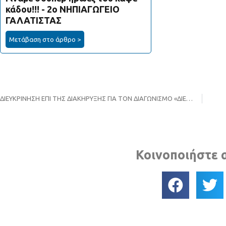
κάδου!!! - 2ο ΝΗΠΙΑΓΩΓΕΙΟ
ΓΑΛΑΤΙΣΤΑΣ
Μετάβαση στο άρθρο >
ΔΙΕΥΚΡΙΝΗΣΗ ΕΠΙ ΤΗΣ ΔΙΑΚΗΡΥΞΗΣ ΓΙΑ ΤΟΝ ΔΙΑΓΩΝΙΣΜΟ «ΔΙΕΝΕΡΓΕΙΑ ΔΕΙΓΜΑΤΟΛΗΨΙΩΝ ΚΑΙ ΑΝΑΛΥΣΕΩΝ ΠΑΡΑΜΕΤΡΩΝ ΥΓΡΩΝ, ΑΕΡΙΩΝ, ΕΔΑΦΙΚΩΝ, ΣΤΕΡΕΩΝ ΑΠΟΒΛΗΤΩΝ ΚΑΙ ΑΠΟΣΤΕΙΡΩΜΕΝΩΝ ΕΑΑΜ ΔΕΙΓΜΑΤΩΝ ΤΟΥ ΠΕΡΙΦΕΡΕΙΑΚΟΥ ΣΥΝΔΕΣΜΟΥ ΦοΔΣΑ ΚΕΝΤΡΙΚΗΣ ΜΑΚΕΔΟΝΙΑΣ ΓΙΑ ΔΥΟ (2) ΕΤΗ»
Κοινοποιήστε 