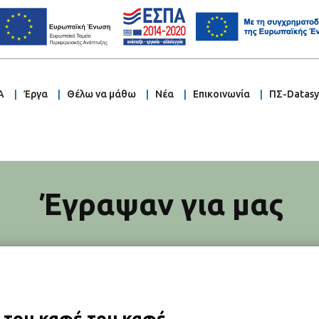
Α
Έργα
Θέλω να μάθω
Νέα
Επικοινωνία
ΠΣ-Datas
Έγραψαν για μας