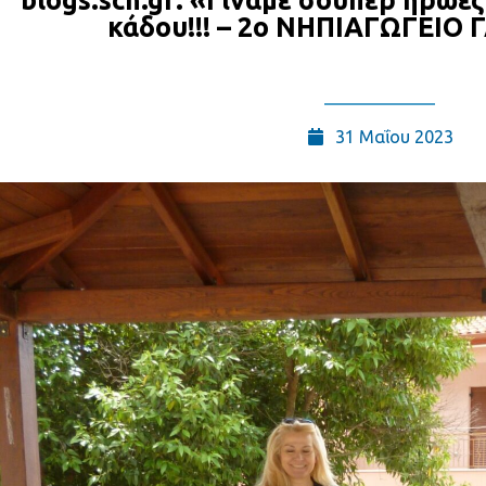
blogs.sch.gr: «Γίναμε σούπερ ήρωε
κάδου!!! – 2o ΝΗΠΙΑΓΩΓΕΙΟ
31 Μαΐου 2023