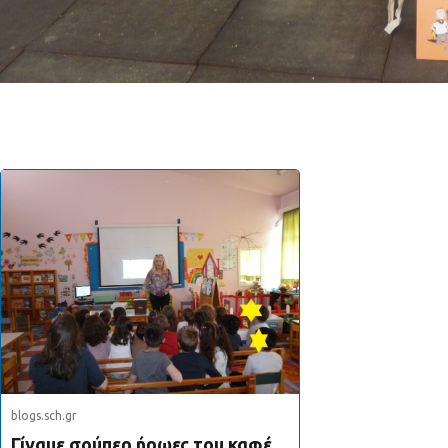
blogs.sch.gr
Γίναμε σούπερ ήρωες του καφέ