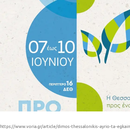
https://www.voria.gr/article/dimos-thessalonikis-ayrio-ta-egkai