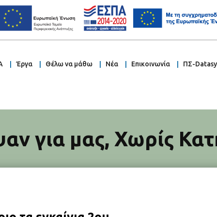
Α
Έργα
Θέλω να μάθω
Νέα
Επικοινωνία
ΠΣ-Datas
αν για μας
,
Χωρίς Κατ