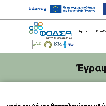
Αρχική
ΦοΔΣ
Έγραψ