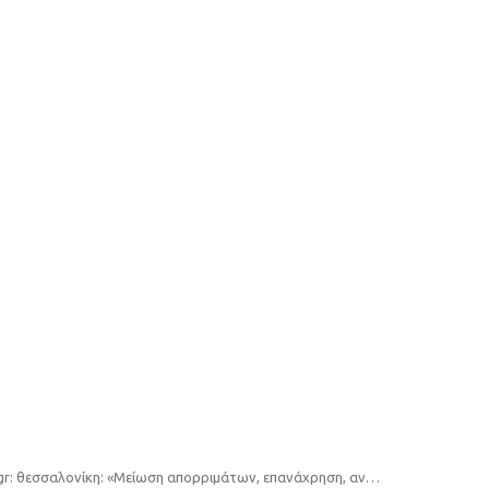
voria.gr: θεσσαλονίκη: «Μείωση απορριμάτων, επανάχρηση, ανακύκλωση υλικών, το μήνυμα του 2ου φεστιβάλ κυκλικής οικονομίας»