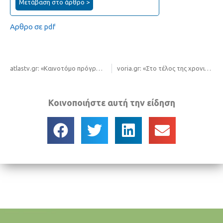
Μετάβαση στο άρθρο >
Αρθρο σε pdf
atlastv.gr: «Καινοτόμο πρόγραμμα του ΦΟΔΣΑ για τα δεδομένα των στερεών αποβλήτων της Κ.Μακεδονίας»
voria.gr: «Στο τέλος της χρονιάς ανάδοχος στις ΜΑΑ Μαυροράχης και Αγ. Αντωνίου»
Κοινοποιήστε αυτή την είδηση