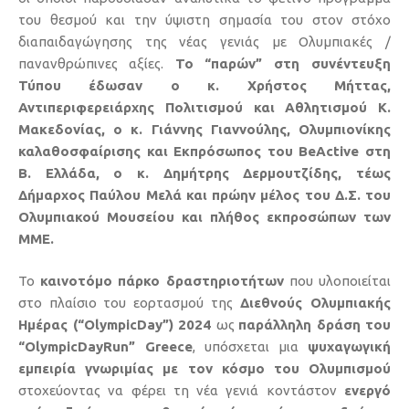
του θεσμού και την ύψιστη σημασία του στον στόχο
διαπαιδαγώγησης της νέας γενιάς με Ολυμπιακές /
πανανθρώπινες αξίες.
Το “παρών” στη συνέντευξη
Τύπου έδωσαν ο κ. Χρήστος Μήττας,
Αντιπεριφερειάρχης Πολιτισμού και Αθλητισμού Κ.
Μακεδονίας, ο κ. Γιάννης Γιαννούλης, Ολυμπιονίκης
καλαθοσφαίρισης και Εκπρόσωπος του
BeActive
στη
Β. Ελλάδα, ο κ. Δημήτρης Δερμουτζίδης, τέως
Δήμαρχος Παύλου Μελά και πρώην μέλος του Δ.Σ. του
Ολυμπιακού Μουσείου και πλήθος εκπροσώπων των
ΜΜΕ.
Το
καινοτόμο πάρκο δραστηριοτήτων
που υλοποιείται
στο πλαίσιο του εορτασμού της
Διεθνούς Ολυμπιακής
Ημέρας (“
OlympicDay
”) 2024
ως
παράλληλη δράση του
“
OlympicDayRun
”
Greece
, υπόσχεται μια
ψυχαγωγική
εμπειρία γνωριμίας με τον κόσμο του Ολυμπισμού
στοχεύοντας να φέρει τη νέα γενιά κοντάστον
ενεργό