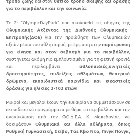
τρόπο ζωής
και στον
θετικό τρόπο σκέψης και δράσης
για το περιβάλλον και την κοινωνία
.
ο
Το 2
“OlympicDayPark” που ακολουθεί τις οδηγίες της
Ολυμπιακής Ατζέντας της Διεθνούς Ολυμπιακής
Επιτροπής(ΔΟΕ)
για την προώθηση των Ολυμπιακών
αξιών μέσω του αθλητισμού, με έμφαση στην
παρότρυνση
για κίνηση και στον σεβασμό για το περιβάλλον
,
συστήνεται ακόμη πιο εμπλουτισμένο για τη φετινή χρονιά
και περιλαμβάνει
αθλοπαιδιές,κινητικές
δραστηριότητες, επιδείξεις αθλημάτων, θεατρικά
δρώμενα, εκπαιδευτικά παιχνίδια και εικαστικές
δράσεις για ηλικίες 3-103 ετών!
Μικροί και μεγάλοι έχουν την ευκαιρία να συμμετάσχουν σε
εκπαιδευτικά προγράμματα με θέμα το περιβάλλον και την
ανακύκλωση από τον ΦΟ.Δ.Σ.Α. Κ. Μακεδονίας, να
δοκιμάσουν
Ολυμπιακά και άλλα αθλήματα, όπως
Ρυθμική Γυμναστική, Στίβο, Τάε Κβο Ντο, Πινγκ Πονγκ,