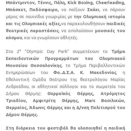
Μπάντμιντον
, Τέννις, Πάλη,
Kick
Boxing
,
Cheerleading
,
Μπάσκετ, Ποδόσφαιρο,
να παίξουν
Σκάκι
, να πάρουν
μέρος σε παιχνίδια γνωριμίας με
την Ολυμπιακή ιστορία
και τις Ολυμπιακές αξίες,
να παρακολουθήσουν
παιδικές
θεατρικές παραστάσεις
, να απολαύσουν
μουσικές του
κόσμου
, και να γνωρίσουν αθλητές.
ο
Στο 2
“Olympic Day Park” συμμετέχουν το
Τμήμα
Εκπαιδευτικών Προγραμμάτων του Ολυμπιακού
Μουσείου Θεσσαλονίκης
, το Τμήμα Περιβαλλοντικών
Ενημερώσεων του
Φο..Δ.Σ.Α. Κ. Μακεδονίας
, η
Εθελοντική Ομάδα Θεάτρου της θεατρολόγου Μαρίας
Ανδρεάδου, οι αθλητικοί σύλλογοι και τα σωματεία του
Δήμου Θέρμης:
Θερμαϊκός Θέρμης, Ατρόμητος
Τριαδίου, Αμφιτρίτη Θέρμης, Mars Βασιλικών,
Θερμαίος, Άδωνις Θέρμης και η Δ/νση Πολιτισμού του
Δήμου Θέρμης.
Στη διάρκεια του φεστιβάλ θα υλοποιηθεί η παιδική