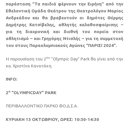
παράσταση ‘’Τα παιδιά φέρνουν την Ειρήνη’’ από την
Εθελοντική Ομάδα Θεάτρου της Θεατρολόγου Μαρίας
Ανδρεάδου και θα βραβευτούν οι δημότες Θέρμης
Δημήτρης Κατσίβελης, αθλητής καλαθοσφαίρισης –
για τη διαχρονική και διεθνή του πορεία στον
αθλητισμό – και Γρηγόρης Ντισλής – για τη συμμετοχή
του στους Παραολυμπιακούς Αγώνες “ΠΑΡΙΣΙ 2024”.
ου
Η παρουσίαση του 2
“Olympic Day” Park θα γίνει από την
κα. Χριστίνα Κανατάκη.
INFO
:
ο
2
“
OLYMPICDAY
”
PARK
ΠΕΡΙΒΑΛΛΟΝΤΙΚΟ ΠΑΡΚΟ ΦΟ.Δ.Σ.Α.
ΚΥΡΙΑΚΗ 13 ΟΚΤΩΒΡΙΟΥ
, ΩΡΕΣ: 10:30-14:30