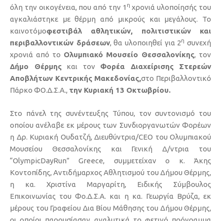
η
όλη την οικογένεια, που από την 1
χρονιά υλοποίησής του
αγκαλιάστηκε με θέρμη από μικρούς και μεγάλους. Το
καινοτόμο
φεστιβάλ αθλητικών, πολιτιστικών και
η
περιβαλλοντικών δράσεων
, θα υλοποιηθεί για 2
συνεχή
χρονιά από το
Ολυμπιακό Μουσείο Θεσσαλονίκης
, τον
Δήμο Θέρμης
και τον
Φορέα Διαχείρισης Στερεών
Αποβλήτων Κεντρικής Μακεδονίας,
στο Περιβαλλοντικό
Πάρκο ΦΟ.Δ.Σ.Α.,
την Κυριακή 13 Οκτωβρίου.
Στο πάνελ της συνέντευξης Τύπου, τον συντονισμό του
οποίου ανέλαβε εκ μέρους των Συνδιοργανωτών Φορέων
η Δρ. Κυριακή Ουδατζή, Διευθύντρια/CEO του Ολυμπιακού
Μουσείου Θεσσαλονίκης και Γενική Δ/ντρια του
“OlympicDayRun” Greece, συμμετείχαν ο κ. Άκης
Κοντοπίδης, Αντιδήμαρχος Αθλητισμού του Δήμου Θέρμης,
η κα. Χριστίνα Μαργαρίτη, Ειδικής Σύμβουλος
Επικοινωνίας του Φο.Δ.Σ.Α. και η κα. Γεωργία Βρύζα, εκ
μέρους του Γραφείου Δια Βίου Μάθησης του Δήμου Θέρμης,
οι οποίοι παρουσίασαν αναλυτικά το φετινό πρόγραμμα