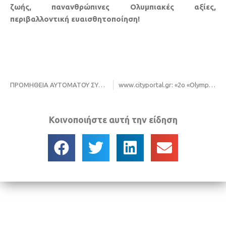
ζωής, πανανθρώπινες Ολυμπιακές αξίες,
περιβαλλοντική ευαισθητοποίηση!
ΠΡΟΜΗΘΕΙΑ AYTOMATOY ΣΥΣΤΗΜΑΤΟΣ ΤΑΥΤΟΠΟΙΗΣΗΣ ΑΠΟΡΡΙΜΜΑΤΟΦΟΡΩΝ- (Radio-frequencyidentification(RFID)
www.cityportal.gr: «2ο «Olympic Day Park»: Μια γιορτή για το Περιβάλλον, τον Πολιτισμό και τον Αθλητισμό (δωρεάν)»
Κοινοποιήστε αυτή την είδηση