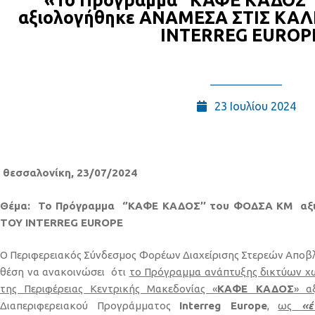
«Το Πρόγραμμα ‘’ΚΑΦΕ ΚΑΔΟΣ’
αξιολογήθηκε ΑΝΑΜΕΣΑ ΣΤΙΣ ΚΑΛ
INTERREG EUROP
23 Ιουλίου 2024
θεσσαλονίκη, 23/07/2024
Θέμα:
Το Πρόγραμμα ‘’ΚΑΦΕ ΚΑΔΟΣ’’ του ΦΟΔΣΑ ΚΜ αξ
ΤΟΥ INTERREG EUROPE
Ο Περιφερειακός Σύνδεσμος Φορέων Διαχείρισης Στερεών Αποβλ
θέση να ανακοινώσει ότι
το Πρόγραμμα ανάπτυξης δικτύων χω
της Περιφέρειας Κεντρικής Μακεδονίας «
ΚΑΦΕ ΚΑΔΟΣ
» α
Διαπεριφερειακού Προγράμματος
Interreg Europe
,
ως
«έ