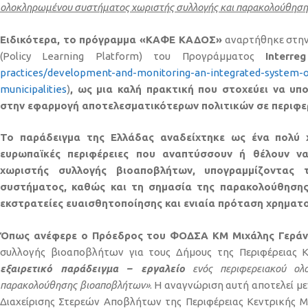
ολοκληρωμένου συστήματος χωριστής συλλογής και παρακολούθηση
Ειδικότερα, το πρόγραμμα «ΚΑΦΕ ΚΑΔΟΣ»
αναρτήθηκε στην
(Policy Learning Platform) του Προγράμματος
Interr
practices/development-and-monitoring-an-integrated-system-o
municipalities
)
,
ως μια καλή πρακτική που στοχεύει να υπο
στην εφαρμογή αποτελεσματικότερων πολιτικών σε περιφε
Το παράδειγμα της Ελλάδας
αναδείχτηκε ως ένα πολύ χ
ευρωπαϊκές περιφέρειες που αναπτύσσουν ή θέλουν ν
χωριστής συλλογής βιοαποβλήτων, υπογραμμίζοντας 
συστήματος, καθώς και τη σημασία της παρακολούθησης,
εκστρατείες ευαισθητοποίησης και ενιαία πρόταση χρηματ
Όπως ανέφερε ο Πρόεδρος του ΦΟΔΣΑ ΚΜ Μιχάλης Γεράν
συλλογής βιοαποβλήτων για τους Δήμους της Περιφέρειας Κ
εξαιρετικό παράδειγμα – εργαλείο
ενός περιφερειακού ολ
παρακολούθησης βιοαποβλήτων»
. Η αναγνώριση αυτή αποτελεί μ
Διαχείρισης Στερεών Αποβλήτων της Περιφέρειας Κεντρικής Μ