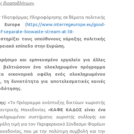
ς βιοαποβλήτων»
.
 Πλατφόρμας Πληροφόρησης σε θέματα πολιτικής
eg Europe
(
https://www.interregeurope.eu/good-
f-separate-biowaste-stream-at-38-
στηρίξει τους υπεύθυνους χάραξης πολιτικής
ρειακό επίπεδο στην Ευρώπη.
ρήσιμο και εμπνευσμένο εργαλείο για άλλες
α βελτιώσουν ένα ολοκληρωμένο πρόγραμμα
τα οικονομικά οφέλη ενός ολοκληρωμένου
 τη δυνατότητα για αποτελεσματικές κοινές
οδότησης.
ης:
«Το Πρόγραμμα ανάπτυξης δικτύων χωριστής
εντρικής Μακεδονίας «
ΚΑΦΕ ΚΑΔΟΣ είναι
ένα
οκληρωμένου συστήματος χωριστής συλλογής και
εγάλη τιμή για τον Περιφερειακό Σύνδεσμο Φορέων
ακεδονίας, που με την πολύτιμη συμβολή και την