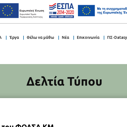
Α
Έργα
Θέλω να μάθω
Νέα
Επικοινωνία
ΠΣ-Datas
Δελτία Τύπου