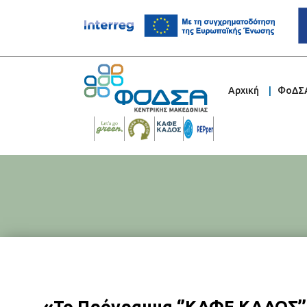
Αρχική
ΦοΔΣ