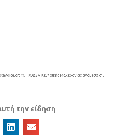
www.otavoice.gr: «Ο ΦΟΔΣΑ Κεντρικής Μακεδονίας ανάμεσα στις καλές πρακτικές του INTERREG EUROPE»
αυτή την είδηση