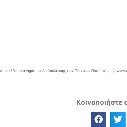
Αποτελέσματα Δημόσιας Διαβούλευσης των Τεχνικών Προδιαγραφών και του Προϋπολογισμού της Μελέτης Προμήθειας: «Προμήθεια ελαίων – λιπαντικών και χημικών προσθέτων – ειδικών υγρών αυτοκινήτου των οχημάτων και μηχανημάτων έργου του Περιφερειακού Συνδέσμου Φο.Δ.Σ.Α. Κεντρικής Μακεδονίας»
Κοινοποιήστε 