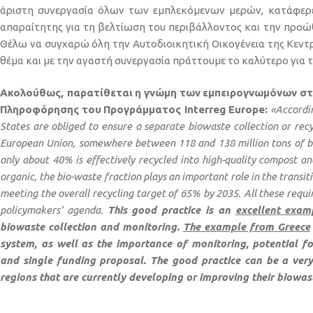
άριστη συνεργασία όλων των εμπλεκόμενων μερών, κατάφερε
απαραίτητης για τη βελτίωση του περιβάλλοντος και την προ
Θέλω να συγχαρώ όλη την Αυτοδιοικητική Οικογένεια της Κεντρ
θέμα και με την αγαστή συνεργασία πράττουμε το καλύτερο για το
Ακολούθως
,
παρατίθεται
η
γνώμη
των
εμπειρογνωμόνων
σ
Πληροφόρησης
του
Προγράμματος
Interreg Europe:
«Accordi
States are obliged to ensure a separate biowaste collection or recy
European Union, somewhere between 118 and 138 million tons of bi
only about 40% is effectively recycled into high-quality compost an
organic, the bio-waste fraction plays an important role in the transit
meeting the overall recycling target of 65% by 2035. All these requ
policymakers’ agenda.
This good practice is an
excellent exam
biowaste collection and monitoring.
The example from Greece
system, as well as the importance of monitoring, potential f
and single funding proposal. The good practice can be a very
regions that are currently developing or improving their biowast