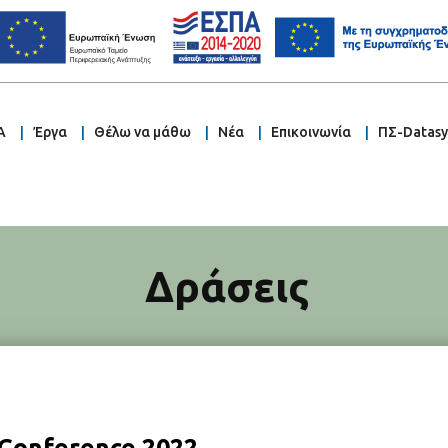
Α
Έργα
Θέλω να μάθω
Νέα
Επικοινωνία
ΠΣ-Datas
Δράσεις