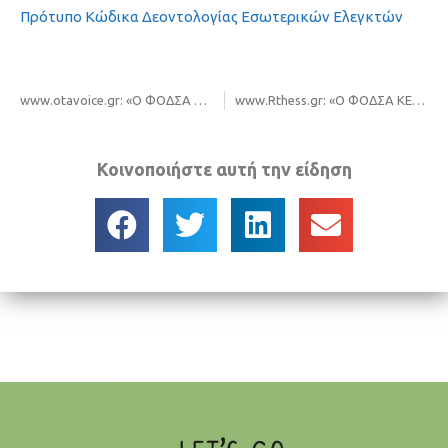
Πρότυπο Κώδικα Δεοντολογίας Εσωτερικών Ελεγκτών
www.otavoice.gr: «Ο ΦΟΔΣΑ Κεντρικής Μακεδονίας ανάμεσα στις καλές πρακτικές του INTERREG EUROPE»
www.Rthess.gr: «Ο ΦΟΔΣΑ ΚΕΝΤΡΙΚΗΣ ΜΑΚΕΔΟΝΙΑΣ ένα αυτοδιοικητικό φαινόμενο στην Κεντρική Μακεδονία»
Κοινοποιήστε αυτή την είδηση