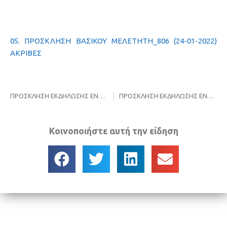
05. ΠΡΟΣΚΛΗΣΗ ΒΑΣΙΚΟΥ ΜΕΛΕΤΗΤΗ_806 (24-01-2022)
ΑΚΡΙΒΕΣ
ΠΡΟΣΚΛΗΣΗ ΕΚΔΗΛΩΣΗΣ ΕΝΔΙΑΦΕΡΟΝΤΟΣ για τη συμμετοχή σε διαδικασία διαπραγμάτευσης χωρίς προηγούμενη δημοσίευση για την υπηρεσία με τίτλο: «ΥΠΗΡΕΣΙΕΣ ΒΑΣΙΚΟΥ ΜΕΛΕΤΗΤΗ ΚΑΤΑ ΤΗΝ ΕΚΤΕΛΕΣΗ ΤΟΥ ΕΡΓΟΥ «ΚΑΤΑΣΚΕΥΗ ΤΗΣ Β’ ΦΑΣΗΣ ΚΑΙ ΑΝΑΒΑΘΜΙΣΗ ΤΗΣ ΕΓΚΑΤΑΣΤΑΣΗΣ ΕΠΕΞΕΡΓΑΣΙΑΣ ΣΤΡΑΓΓΙΣΜΑΤΩΝ (ΕΕΣ) ΤΟΥ ΧΥΤ ΚΙΛΚΙΣ»»
ΠΡΟΣΚΛΗΣΗ ΕΚΔΗΛΩΣΗΣ ΕΝΔΙΑΦΕΡΟΝΤΟΣ για τη συμμετοχή σε διαδικασία διαπραγμάτευσης χωρίς προηγούμενη δημοσίευση για την υπηρεσία με τίτλο: «ΥΠΗΡΕΣΙΕΣ ΒΑΣΙΚΟΥ ΜΕΛΕΤΗΤΗ ΚΑΤΑ ΤΗΝ ΕΚΤΕΛΕΣΗ ΤΟΥ ΕΡΓΟΥ «ΚΑΤΑΣΚΕΥΗ ΤΗΣ Β’ ΦΑΣΗΣ ΚΑΙ ΑΝΑΒΑΘΜΙΣΗ ΤΗΣ ΕΓΚΑΤΑΣΤΑΣΗΣ ΕΠΕΞΕΡΓΑΣΙΑΣ ΣΤΡΑΓΓΙΣΜΑΤΩΝ (ΕΕΣ) ΤΟΥ ΧΥΤ ΚΙΛΚΙΣ»»
Κοινοποιήστε αυτή την είδηση