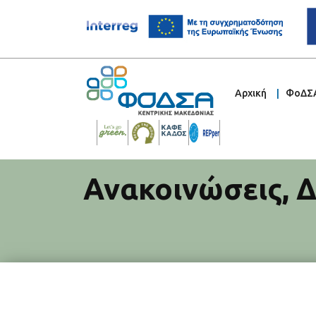
Αρχική
ΦοΔΣ
Ανακοινώσεις
,
Δ