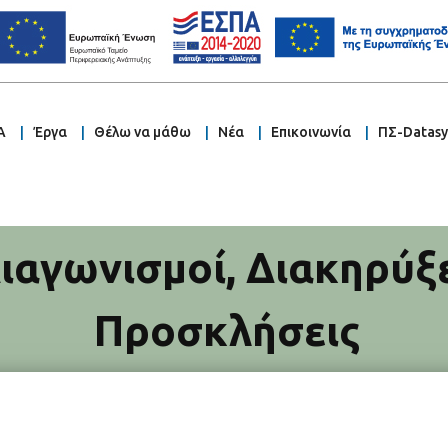
Α
Έργα
Θέλω να μάθω
Νέα
Επικοινωνία
ΠΣ-Datas
ιαγωνισμοί
,
Διακηρύξε
Προσκλήσεις