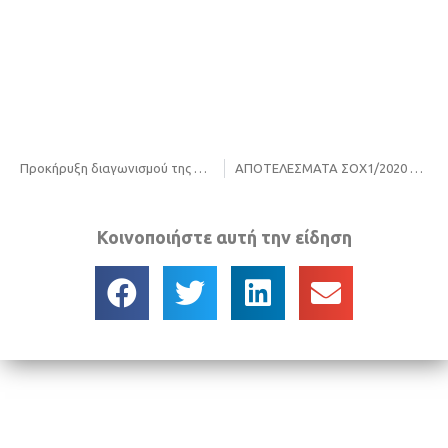
Προκήρυξη διαγωνισμού της μελέτης: «ΠΕΡΙΒΑΛΛΟΝΤΙΚΗ ΜΕΛΕΤΗ ΓΙΑ ΤΗΝ ΑΝΑΝΕΩΣΗ ΑΔΕΙΟΔΟΤΗΣΗΣ ΤΟΥ ΣΤΑΘΜΟΥ ΜΕΤΑΦΟΡΤΩΣΗΣ ΑΠΟΡΡΙΜΜΑΤΩΝ (ΣΜΑ) Β.Δ. ΠΟΛΕΟΔΟΜΙΚΟΥ ΣΥΓΚΡΟΤΗΜΑΤΟΣ ΝΟΜΟΥ ΘΕΣΣΑΛΟΝΙΚΗΣ».
ΑΠΟΤΕΛΕΣΜΑΤΑ ΣΟΧ1/2020 ΑΣΕΠ ΦΟΔΣΑ
Κοινοποιήστε αυτή την είδηση