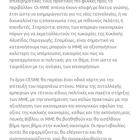
επιχειρηματικές τους πρακτικές πιο φιλικές προς το
περιβάλλον. Οι ΜΜΕ σπάνια έχουν επαφή με δίκτυα γνώσης,
έτσι ώστε να ενημερώνονται για τις νέες τεχνολογίες, ή να
διευκολύνεται η επικοινωνία τους με πιθανούς πελάτες ή
επενδυτές. Στερούνται επίσης των επαρκών οικονομικών
πόρων για να εκμεταλλευτούν τις ευκαιρίες της Κυκλικής
Αλυσίδας Παραγωγής. Επομένως, είναι σημαντικό να
κατανοήσουμε πώς μπορούν οι ΜΜΕ να αξιοποιήσουν
καλύτερα τις υπάρχουσες ευκαιρίες και πώς να
προσαρμόσουν οι πολιτικές για το θέμα, έτσι ώστε να
ταιριάξουν με τις ανάγκες των επιχειρήσεων.
Το έργο CESME θα παρέχει έναν οδικό χάρτη για την
επίτευξη του παραπάνω στόχου. Μέσω της ανταλλαγής
εμπειριών για τέτοιου είδους πολιτικές και πακέτα στήριξης
των ΜΜΕ, με την επισήμανση των καλών πρακτικών, με την
αξιολόγηση των οικονομικών και κοινωνικών οφελών της
αξίας της κυκλικής οικονομίας, καθώς και την εκπόνηση μιας
Λευκής Βίβλου, οι ΜΜΕ θα βοηθηθούν και θα εισέλθουν
βήμα προς βήμα στην κυκλική οικονομία. Οι πρωτοβουλίες
αυτές θα εφαρμόζονται, θα ελέγχονται και θα
αναπροσαρμόζονται, ενώ θα παρακολουθούνται οι