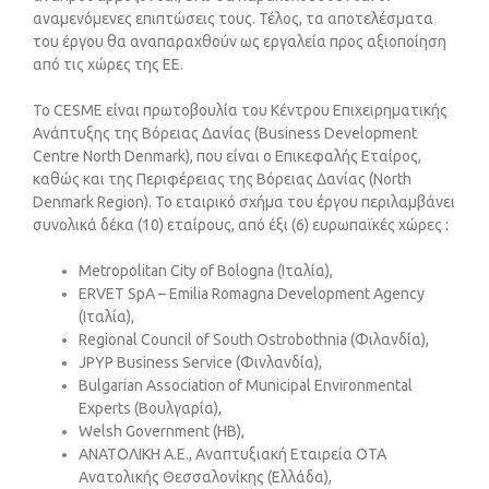
αναμενόμενες επιπτώσεις τους. Τέλος, τα αποτελέσματα
του έργου θα αναπαραχθούν ως εργαλεία προς αξιοποίηση
από τις χώρες της ΕΕ.
Το CESME είναι πρωτοβουλία του Κέντρου Επιχειρηματικής
Ανάπτυξης της Βόρειας Δανίας (Business Development
Centre North Denmark), που είναι ο Επικεφαλής Εταίρος,
καθώς και της Περιφέρειας της Βόρειας Δανίας (North
Denmark Region). Το εταιρικό σχήμα του έργου περιλαμβάνει
συνολικά δέκα (10) εταίρους, από έξι (6) ευρωπαϊκές χώρες :
Metropolitan City of Bologna (Ιταλία),
ERVET SpA – Emilia Romagna Development Agency
(Ιταλία),
Regional Council of South Ostrobothnia (Φιλανδία),
JPYP Business Service (Φινλανδία),
Bulgarian Association of Municipal Environmental
Experts (Βουλγαρία),
Welsh Government (ΗΒ),
ΑΝΑΤΟΛΙΚΗ Α.Ε., Αναπτυξιακή Εταιρεία ΟΤΑ
Ανατολικής Θεσσαλονίκης (Ελλάδα),