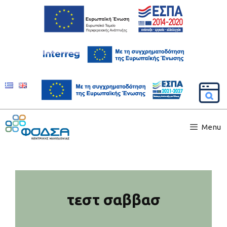
Menu
τεστ σαββασ