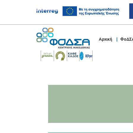
Αρχική
ΦοΔΣ