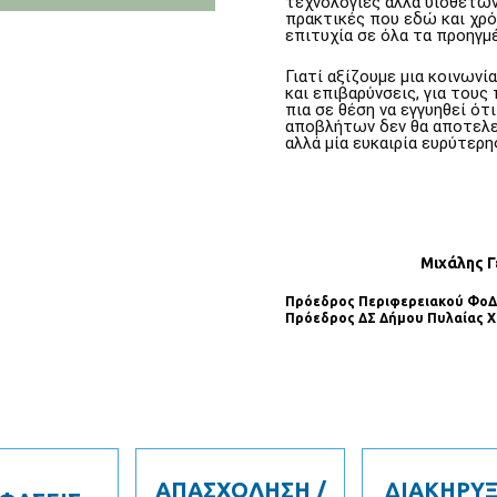
τεχνολογίες αλλά υιοθετών
πρακτικές που εδώ και χρό
επιτυχία σε όλα τα προηγμ
Γιατί αξίζουμε μια κοινωνί
και επιβαρύνσεις, για τους
πια σε θέση να εγγυηθεί ότ
αποβλήτων δεν θα αποτελε
αλλά μία ευκαιρία ευρύτερη
Μιχάλης 
Πρόεδρος Περιφερειακού ΦοΔ
Πρόεδρος ΔΣ Δήµου Πυλαίας Χ
ΑΠΑΣΧΟΛΗΣΗ /
ΔΙΑΚΗΡΥΞ