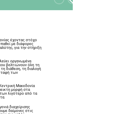
ονίας έχοντας στόχο
σπαθεί με διάφορες
αλύτης, για την στήριξη
υλεύει οργανωμένα
ου βελτιώνουν όλη τη
 τη διάθεση, τη διαλογή
ή ταφή των
 Κεντρική Μακεδονία
μμεικτη μορφή στα
των λιγότερο από τα
τα.
ενιά διαχείρισης
ουμε δαίμονες στις