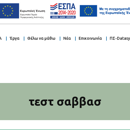
Α
Έργα
Θέλω να μάθω
Νέα
Επικοινωνία
ΠΣ-Datas
τεστ σαββασ