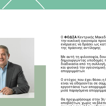
Ο
ΦΟΔΣΑ
Κεντρικής Μακεδ
την κυκλική οικονομία προ
ενέργειες να δράσει ως κατ
της πράσινης αντίληψης.
Με αυτή τη φιλοσοφία, δο
δημιουργώντας υποδομές π
διαδικασία από τη συλλογή,
και φυσικά την υγειονομικ
απορριμμάτων.
Ο στόχος που έχει θέσει η
είναι να οδηγούνται σε σύ
εργοστάσια των απορριμμά
μισά παραγόμενα απορρίμμα
Θα προχωρήσουμε στην 3η γ
αποβλήτων, χωρίς να βλέπ