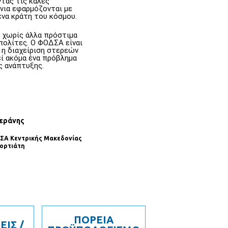
τας τις καλές
νια εφαρμόζονται με
ένα κράτη του κόσμου.
α χωρίς άλλα πρόστιμα
 πολίτες. Ο ΦΟΔΣΑ είναι
ι η διαχείριση στερεών
ί ακόμα ένα πρόβλημα
ς ανάπτυξης.
Γεράνης
ΣΑ Κεντρικής Μακεδονίας
ορτιάτη
ΠΟΡΕΙΑ
ΕΙΣ /