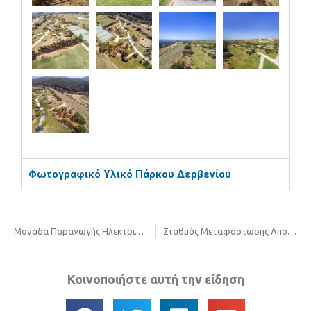
Φωτογραφικό Υλικό Πάρκου Δερβενίου
Μονάδα Παραγωγής Ηλεκτρικής Ενέργειας από Βιοαέριο
Σταθμός Μεταφόρτωσης Απορριμμάτων Βορειοδυτικού Πολεοδομικού Συγκροτήματος Θεσσαλονίκης
Κοινοποιήστε αυτή την είδηση