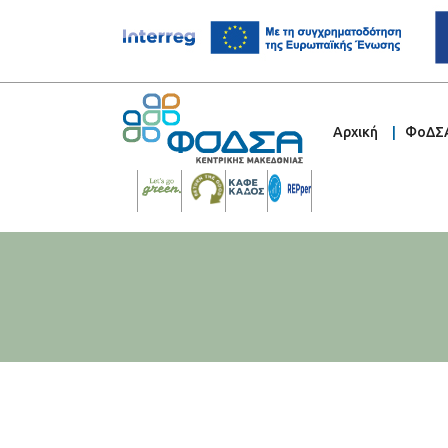
Αρχική
ΦοΔΣ