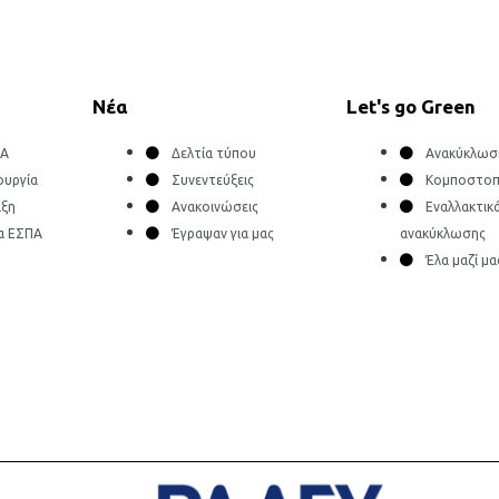
Νέα
Let's go Green
ΔΑ
Δελτία τύπου
Ανακύκλωσ
ουργία
Συνεντεύξεις
Κομποστοπ
ιξη
Ανακοινώσεις
Εναλλακτικ
α ΕΣΠΑ
Έγραψαν για μας
ανακύκλωσης
Έλα μαζί μα