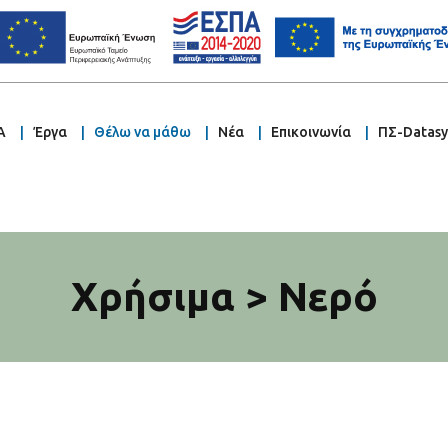
Α
Έργα
Θέλω να μάθω
Νέα
Επικοινωνία
ΠΣ-Datas
Χρήσιμα > Νερό