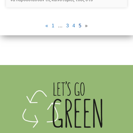
«
1
…
3
4
5
»