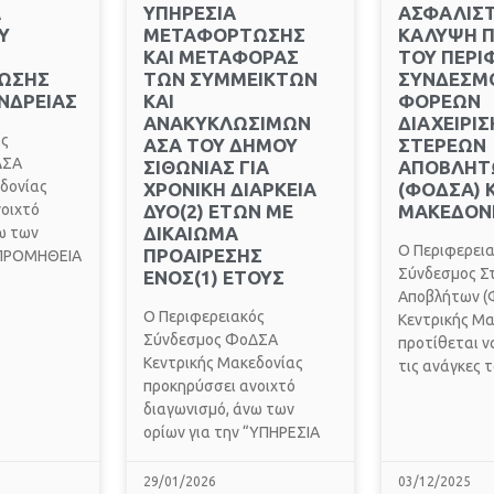
Α
ΥΠΗΡΕΣΙΑ
ΑΣΦΑΛΙΣΤ
Υ
ΜΕΤΑΦΟΡΤΩΣΗΣ
ΚΑΛΥΨΗ Π
ΚΑΙ ΜΕΤΑΦΟΡΑΣ
ΤΟΥ ΠΕΡΙ
ΩΣΗΣ
ΤΩΝ ΣΥΜΜΕΙΚΤΩΝ
ΣΥΝΔΕΣΜ
ΝΔΡΕΙΑΣ
ΚΑΙ
ΦΟΡΕΩΝ
ΑΝΑΚΥΚΛΩΣΙΜΩΝ
ΔΙΑΧΕΙΡΙΣ
ός
ΑΣΑ ΤΟΥ ΔΗΜΟΥ
ΣΤΕΡΕΩΝ
ΔΣΑ
ΣΙΘΩΝΙΑΣ ΓΙΑ
ΑΠΟΒΛΗΤ
δονίας
ΧΡΟΝΙΚΗ ΔΙΑΡΚΕΙΑ
(ΦΟΔΣΑ) 
οιχτό
ΔΥΟ(2) ΕΤΩΝ ΜΕ
ΜΑΚΕΔΟΝ
ΔΙΚΑΙΩΜΑ
ω των
Ο Περιφερει
ΠΡΟΑΙΡΕΣΗΣ
 “ΠΡΟΜΗΘΕΙΑ
Σύνδεσμος Σ
ΕΝΟΣ(1) ΕΤΟΥΣ
Αποβλήτων (Φ
O Περιφερειακός
Κεντρικής Μα
Σύνδεσμος ΦοΔΣΑ
προτίθεται να
Κεντρικής Μακεδονίας
τις ανάγκες 
προκηρύσσει ανοιχτό
διαγωνισμό, άνω των
ορίων για την “ΥΠΗΡΕΣΙΑ
29/01/2026
03/12/2025