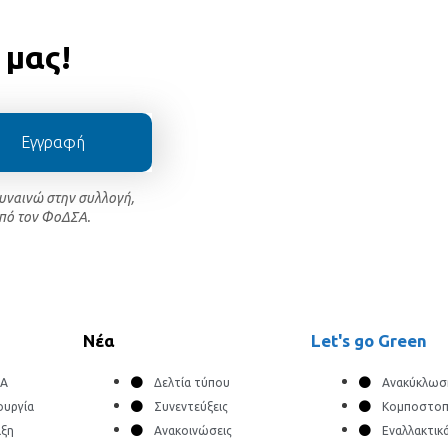
 μας!
Εγγραφή
συναινώ στην συλλογή,
πό τον ΦοΔΣΑ.
Νέα
Let's go Green
ΔΑ
Δελτία τύπου
Ανακύκλωσ
ουργία
Συνεντεύξεις
Κομποστοπ
ιξη
Ανακοινώσεις
Εναλλακτικ