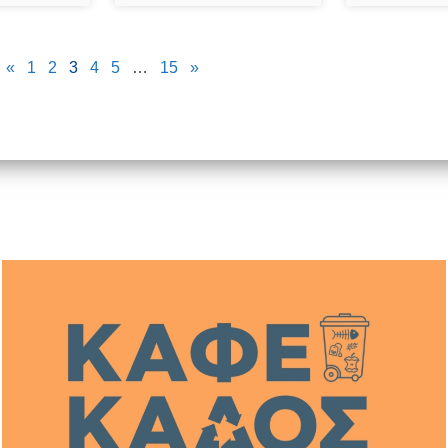
«
1
2
3
4
5
…
15
»