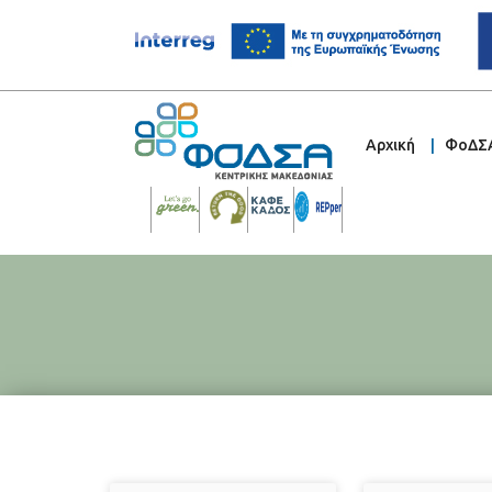
Αρχική
ΦοΔΣ