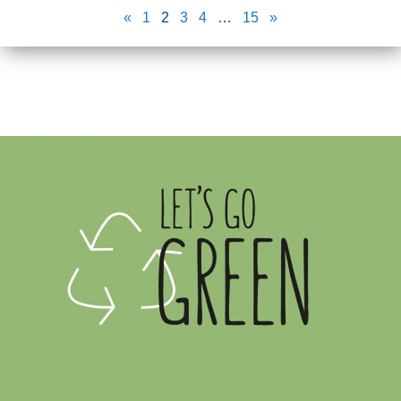
«
1
2
3
4
…
15
»