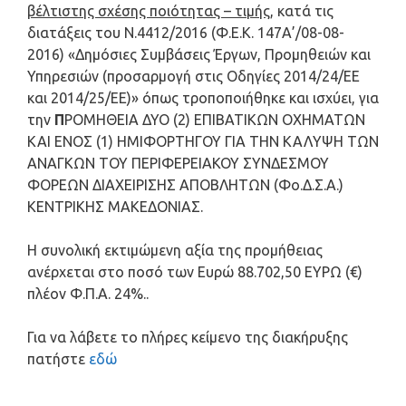
βέλτιστης σχέσης ποιότητας – τιμής
, κατά τις
διατάξεις του Ν.4412/2016 (Φ.Ε.Κ. 147Α’/08-08-
2016) «Δημόσιες Συμβάσεις Έργων, Προμηθειών και
Υπηρεσιών (προσαρμογή στις Οδηγίες 2014/24/ΕΕ
και 2014/25/ΕΕ)» όπως τροποποιήθηκε και ισχύει, για
την
Π
ΡΟΜΗΘΕΙΑ ΔΥΟ (2) ΕΠΙΒΑΤΙΚΩΝ ΟΧΗΜΑΤΩΝ
ΚΑΙ ΕΝΟΣ (1) ΗΜΙΦΟΡΤΗΓΟΥ ΓΙΑ ΤΗΝ ΚΑΛΥΨΗ ΤΩΝ
ΑΝΑΓΚΩΝ ΤΟΥ ΠΕΡΙΦΕΡΕΙΑΚΟΥ ΣΥΝΔΕΣΜΟΥ
ΦΟΡΕΩΝ ΔΙΑΧΕΙΡΙΣΗΣ ΑΠΟΒΛΗΤΩΝ (Φο.Δ.Σ.Α.)
ΚΕΝΤΡΙΚΗΣ ΜΑΚΕΔΟΝΙΑΣ.
Η συνολική εκτιμώμενη αξία της προμήθειας
ανέρχεται στο ποσό των Ευρώ 88.702,50 ΕΥΡΩ (€)
πλέον Φ.Π.Α. 24%..
Για να λάβετε το πλήρες κείμενο της διακήρυξης
πατήστε
εδώ