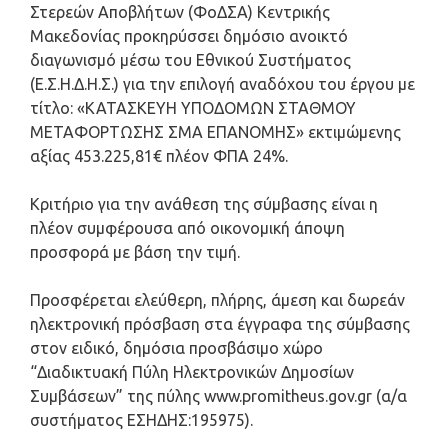
Στερεών Αποβλήτων (ΦοΔΣΑ) Κεντρικής
Μακεδονίας προκηρύσσει δημόσιο ανοικτό
διαγωνισμό μέσω του Εθνικού Συστήματος
(Ε.Σ.Η.Δ.Η.Σ.) για την επιλογή αναδόχου του έργου με
τίτλο: «ΚΑΤΑΣΚΕΥΗ ΥΠΟΔΟΜΩΝ ΣΤΑΘΜΟΥ
ΜΕΤΑΦΟΡΤΩΣΗΣ ΣΜΑ ΕΠΑΝΟΜΗΣ» εκτιμώμενης
αξίας 453.225,81€ πλέον ΦΠΑ 24%.
Κριτήριο για την ανάθεση της σύμβασης είναι η
πλέον συμφέρουσα από οικονομική άποψη
προσφορά με βάση την τιμή.
Προσφέρεται ελεύθερη, πλήρης, άμεση και δωρεάν
ηλεκτρονική πρόσβαση στα έγγραφα της σύμβασης
στον ειδικό, δημόσια προσβάσιμο χώρο
“Διαδικτυακή Πύλη Ηλεκτρονικών Δημοσίων
Συμβάσεων” της πύλης www.promitheus.gov.gr (α/α
συστήματος ΕΣΗΔΗΣ:195975).