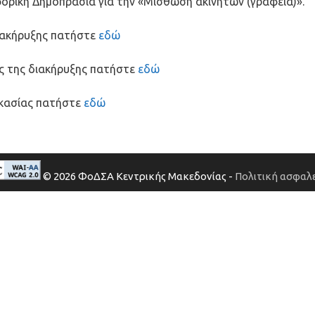
ορική Δημοπρασία για την «Μίσθωση ακινήτων (γραφεία)».
διακήρυξης πατήστε
εδώ
ης της διακήρυξης πατήστε
εδώ
ικασίας πατήστε
εδώ
© 2026 ΦοΔΣΑ Κεντρικής Μακεδονίας -
Πολιτική ασφαλε