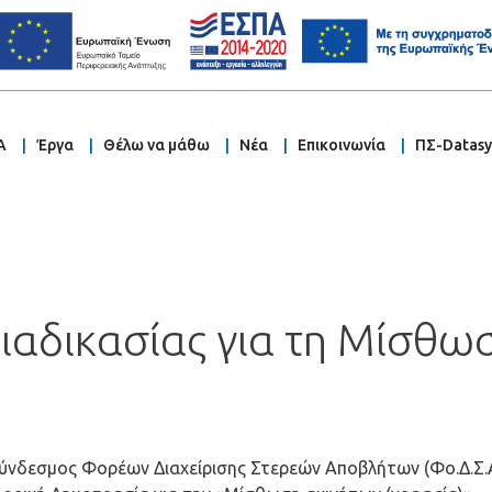
Α
Έργα
Θέλω να μάθω
Νέα
Επικοινωνία
ΠΣ-Datas
ιαδικασίας για τη Μίσθω
ύνδεσμος Φορέων Διαχείρισης Στερεών Αποβλήτων (Φο.Δ.Σ.Α