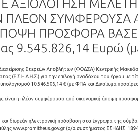
ΜΕ ΑΞΙΟΛΟΓΗΣΗ ΜΕΛΕΤΗΣ
Ν ΠΛΕΟΝ ΣΥΜΦΕΡΟΥΣΑ 
ΠΟΨΗ ΠΡΟΣΦΟΡΑ ΒΑΣΕΙ
ίας 9.545.826,14 Ευρώ (μ
ιαχείρισης Στερεών Αποβλήτων (ΦΟΔΣΑ) Κεντρικής Μακεδο
ος (Ε.Σ.Η.Δ.Η.Σ.) για την επιλογή αναδόχου του έργου με τ
οϋπολογισμού 10.546.506,14 € (με ΦΠΑ και Δικαίωμα προαίρεσ
ης είναι η πλέον συμφέρουσα από οικονομική άποψη προσφορ
 και δωρεάν ηλεκτρονική πρόσβαση στα έγγραφα της σύμβα
πύλης www.promitheus.gov.gr (α/α συστήματος ΕΣΗΔΗΣ: 1894