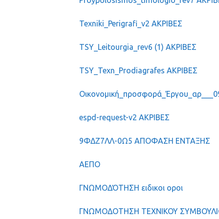
Proypolosismos_timologio_rev7 ΑΚΡΙ
Texniki_Perigrafi_v2 ΑΚΡΙΒΕΣ
TSY_Leitourgia_rev6 (1) ΑΚΡΙΒΕΣ
TSY_Texn_Prodiagrafes ΑΚΡΙΒΕΣ
Οικονομική_προσφορά_Έργου_αρ___0
espd-request-v2 ΑΚΡΙΒΕΣ
9ΦΔΖ7ΛΛ-0Ω5 ΑΠΟΦΑΣΗ ΕΝΤΑΞΗΣ
ΑΕΠΟ
ΓΝΩΜΟΔΌΤΗΣΗ ειδικοι οροι
ΓΝΩΜΟΔΟΤΗΣΗ ΤΕΧΝΙΚΟΥ ΣΥΜΒΟΥΛΙΟΥ_