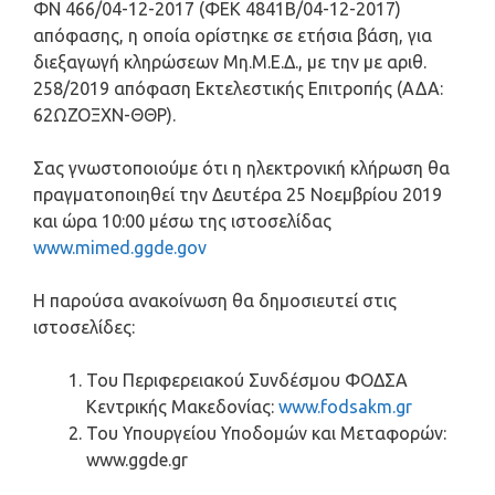
ΦΝ 466/04-12-2017 (ΦΕΚ 4841Β/04-12-2017)
απόφασης, η οποία ορίστηκε σε ετήσια βάση, για
διεξαγωγή κληρώσεων Μη.Μ.Ε.Δ., με την με αριθ.
258/2019 απόφαση Εκτελεστικής Επιτροπής (ΑΔΑ:
62ΩΖΟΞΧΝ-ΘΘΡ).
Σας γνωστοποιούμε ότι η ηλεκτρονική κλήρωση θα
πραγματοποιηθεί την Δευτέρα 25 Νοεμβρίου 2019
και ώρα 10:00 μέσω της ιστοσελίδας
www.mimed.ggde.gov
Η παρούσα ανακοίνωση θα δημοσιευτεί στις
ιστοσελίδες:
Του Περιφερειακού Συνδέσμου ΦΟΔΣΑ
Κεντρικής Μακεδονίας:
www.fodsakm.gr
Του Υπουργείου Υποδομών και Μεταφορών:
www.ggde.gr