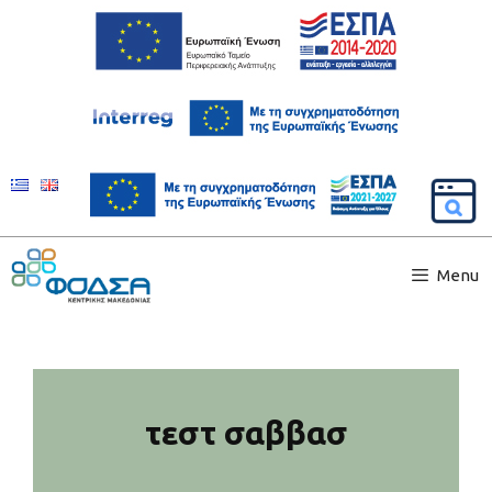
Menu
τεστ σαββασ