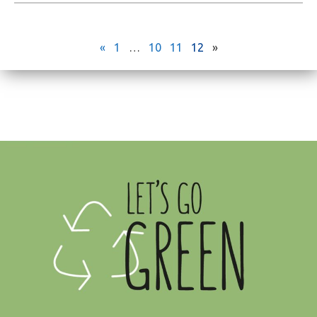
«
1
…
10
11
12
»