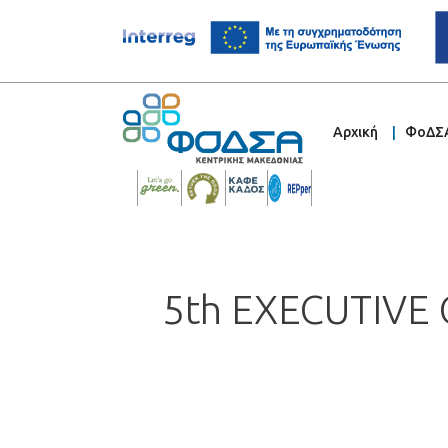
Αρχική
ΦοΔΣ
5th EXECUTIVE