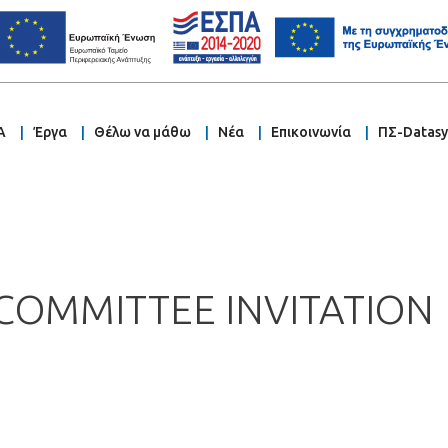
Α
Έργα
Θέλω να μάθω
Νέα
Επικοινωνία
ΠΣ-Datas
 COMMITTEE INVITATION