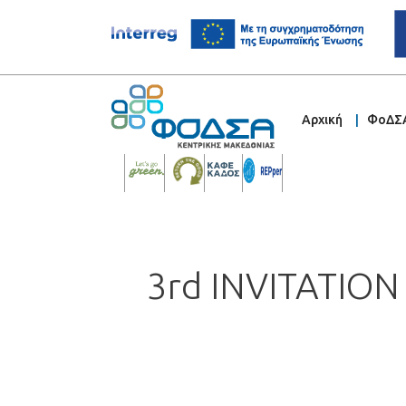
Αρχική
ΦοΔΣ
3rd INVITATIO