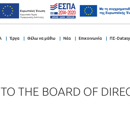
Α
Έργα
Θέλω να μάθω
Νέα
Επικοινωνία
ΠΣ-Datas
N TO THE BOARD OF DIRE