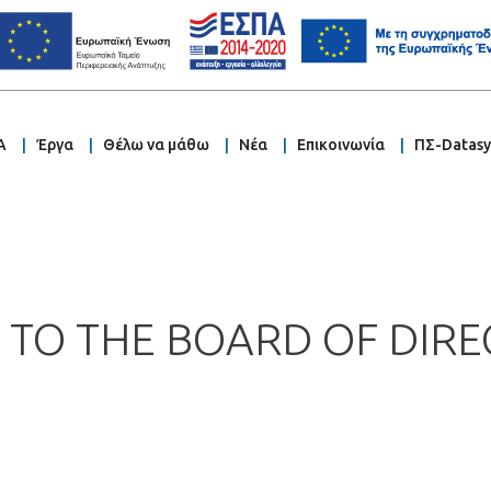
Α
Έργα
Θέλω να μάθω
Νέα
Επικοινωνία
ΠΣ-Datas
N TO THE BOARD OF DIR