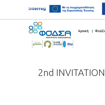
Αρχική
ΦοΔΣ
2nd INVITATIO