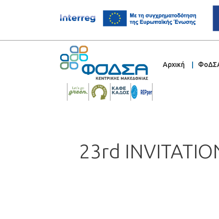
Αρχική
ΦοΔΣ
23rd INVITATI