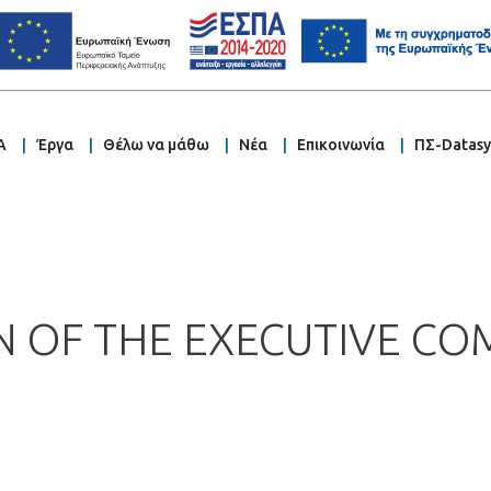
Α
Έργα
Θέλω να μάθω
Νέα
Επικοινωνία
ΠΣ-Datas
ON OF THE EXECUTIVE C