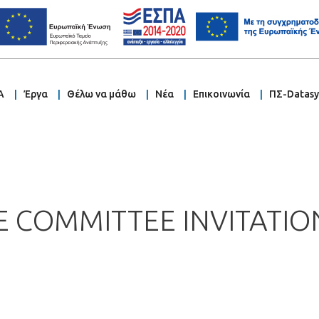
Α
Έργα
Θέλω να μάθω
Νέα
Επικοινωνία
ΠΣ-Datas
E COMMITTEE INVITATIO