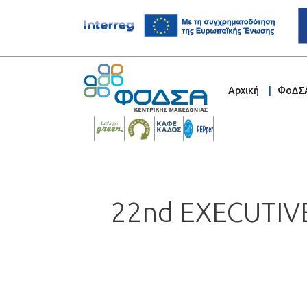
Αρχική
ΦοΔΣ
22nd EXECUTIV