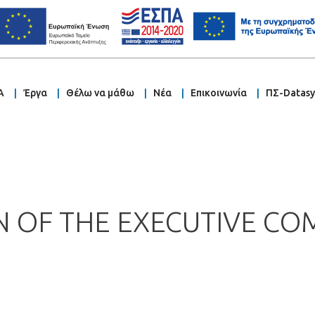
Α
Έργα
Θέλω να μάθω
Νέα
Επικοινωνία
ΠΣ-Datas
ON OF THE EXECUTIVE C