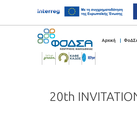
Αρχική
ΦοΔΣ
20th INVITATI