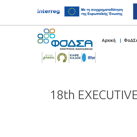
Αρχική
ΦοΔΣ
18th EXECUTIV