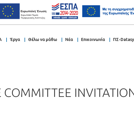
Α
Έργα
Θέλω να μάθω
Νέα
Επικοινωνία
ΠΣ-Datas
E COMMITTEE INVITATIO