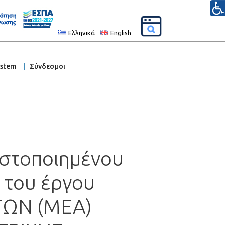
Ελληνικά
English
ystem
Σύνδεσμοι
ιστοποιημένου
ς του έργου
ΩΝ (ΜΕΑ)