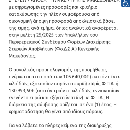
ΣΤΕΡΕΩΝ ΑΠΟΒΛΗΤΩΝ ΚΕΝΤΡΙΚΗΣ ΜΑΚΕΔΟΝΙΑΣ»,
με σφραγισμένες προσφορές και κριτήριο
κατακύρωσης την πλέον συμφέρουσα από
οικονομική άποψη προσφορά αποκλειστικά βάσει
της τιμής, ανά τμήμα, όπως αναλυτικά αναφέρεται
στην μελέτη 25/2025 των Υπαλλήλων του
Περιφερειακού Συνδέσμου Φορέων Διαχείρισης
Στερεών Αποβλήτων (Φο.Δ.Σ.Α.) Κεντρικής
Μακεδονίας.
Ο συνολικός προϋπολογισμός της προμήθειας
ανέρχεται στο ποσό των 105.640,00€ (εκατόν πέντε
χιλιάδων, εξακοσίων σαράντα ευρώ) χωρίς Φ.Π.Α. ή
130.993,60€ (εκατόν τριάντα χιλιάδων, εννιακοσίων
ενενήντα ευρώ και εξήντα λεπτών) με Φ.Π.Α., Η
διάρκεια της σύμβασης ορίζεται σε ένα (1) έτος. Η
χρηματοδότηση θα γίνει από ιδίους πόρους.
Για να λάβετε το πλήρες κείμενο της διακήρυξης