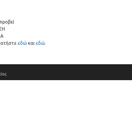
προβεί
ΣΗ
ΜΑ
 πατήστε
εδ
ώ
και
εδώ.
ίας