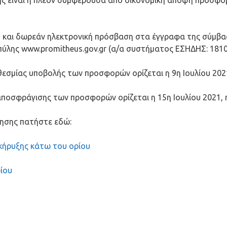
ης είναι η πλέον συμφέρουσα από οικονομική άποψη προσφο
 και δωρεάν ηλεκτρονική πρόσβαση στα έγγραφα της σύμβα
πύλης www.promitheus.gov.gr (α/α συστήματος ΕΣΗΔΗΣ: 1810
εσμίας υποβολής των προσφορών ορίζεται η 9η Ιουλίου 2021
ποσφράγισης των προσφορών ορίζεται η 15η Ιουλίου 2021, η
τησης πατήστε εδώ:
κήρυξης κάτω του ορίου
ίου