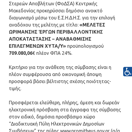
Στερεών Αποβλήτων (ΦοΔΣΑ) Κεντρικής
Μακεδονίας προκηρύσσει δημόσιο ανοικτό
διαγωνισμό μέσω του Ε.Σ.Η.Δ.Η.Σ. για την επιλογή
αναδόχου της μελέτης με τίτλο:
«ΜΕΛΕΤΕΣ
ΩΡΙΜΑΝΣΗΣ ΈΡΓΩΝ ΠΕΡΙΒΑΛΛΟΝΤΙΚΗΣ
ΑΠΟΚΑΤΑΣΤΑΣΗΣ – ΑΝΑΒΑΘΜΙΣΗΣ
ΕΠΙΛΕΓΜΕΝΩΝ ΧΥΤΑ/Υ»
προϋπολογισμού
709.080,06
€ πλέον ΦΠΑ 24%.
Κριτήριο για την ανάθεση της σύμβασης είναι η
πλέον συμφέρουσα από οικονομική άποψη
προσφορά βάσει βέλτιστης σχέσης ποιότητας-
τιμής.
Προσφέρεται ελεύθερη, πλήρης, άμεση και δωρεάν
ηλεκτρονική πρόσβαση στα έγγραφα της σύμβασης
στον ειδικό, δημόσια προσβάσιμο χώρο
“Διαδικτυακή Πύλη Ηλεκτρονικών Δημοσίων
Συμβάσεων” της πύλης www.promitheus.gov.gr (α/α