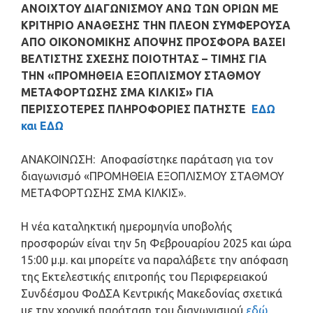
ΑΝΟΙΧΤΟΥ ΔΙΑΓΩΝΙΣΜΟΥ ΑΝΩ ΤΩΝ ΟΡΙΩΝ ΜΕ
ΚΡΙΤΗΡΙΟ ΑΝΑΘΕΣΗΣ ΤΗΝ ΠΛΕΟΝ ΣΥΜΦΕΡΟΥΣΑ
ΑΠΟ ΟΙΚΟΝΟΜΙΚΗΣ ΑΠΟΨΗΣ ΠΡΟΣΦΟΡΑ ΒΑΣΕΙ
ΒΕΛΤΙΣΤΗΣ ΣΧΕΣΗΣ ΠΟΙΟΤΗΤΑΣ – ΤΙΜΗΣ ΓΙΑ
ΤΗΝ
«
ΠΡΟΜΗΘΕΙΑ ΕΞΟΠΛΙΣΜΟΥ ΣΤΑΘΜΟΥ
ΜΕΤΑΦΟΡΤΩΣΗΣ ΣΜΑ ΚΙΛΚΙΣ
» ΓΙΑ
ΠΕΡΙΣΣΟΤΕΡΕΣ ΠΛΗΡΟΦΟΡΙΕΣ ΠΑΤΗΣΤΕ
ΕΔΩ
και ΕΔΩ
ΑΝΑΚΟΙΝΩΣΗ: Αποφασίστηκε παράταση για τον
διαγωνισμό «
ΠΡΟΜΗΘΕΙΑ ΕΞΟΠΛΙΣΜΟΥ ΣΤΑΘΜΟΥ
ΜΕΤΑΦΟΡΤΩΣΗΣ ΣΜΑ ΚΙΛΚΙΣ
».
Η
νέα καταληκτική ημερομηνία υποβολής
προσφορών είναι την 5
η Φεβρουαρίου 2025 και ώρα
15:00 μ.μ.
και μπορείτε να παραλάβετε την απόφαση
της Εκτελεστικής επιτροπής του Περιφερειακού
Συνδέσμου ΦοΔΣΑ Κεντρικής Μακεδονίας σχετικά
με την χρονική παράταση του διαγωνισμού
εδώ