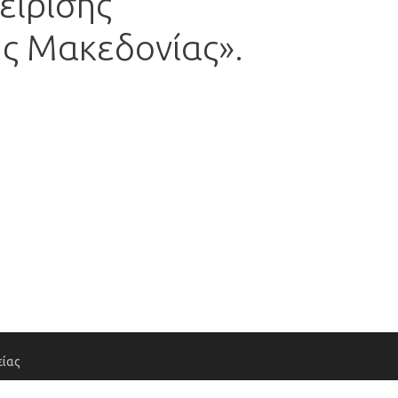
είρισης
ής Μακεδονίας».
ίας