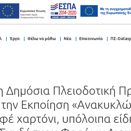
Α
Έργα
Θέλω να μάθω
Νέα
Επικοινωνία
ΠΣ-Datas
τη Δημόσια Πλειοδοτική 
 την Εκποίηση «Ανακυκλώ
αφέ χαρτόνι, υπόλοιπα είδ