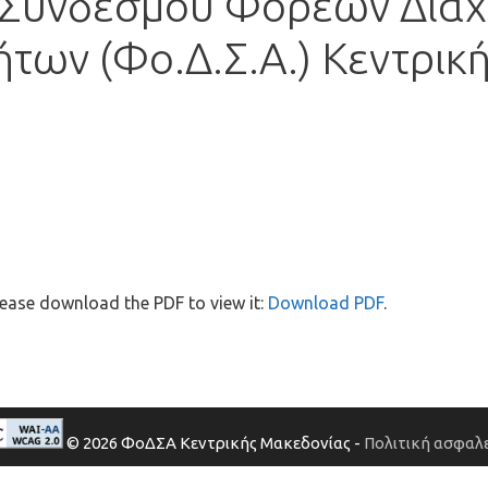
 Συνδέσμου Φορέων Διαχ
των (Φο.Δ.Σ.Α.) Κεντρικ
ease download the PDF to view it:
Download PDF
.
© 2026 ΦοΔΣΑ Κεντρικής Μακεδονίας -
Πολιτική ασφαλε