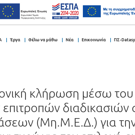
Α
Έργα
Θέλω να μάθω
Νέα
Επικοινωνία
ΠΣ-Datas
ονική κλήρωση μέσω του
 επιτροπών διαδικασιών
σεων (Μη.Μ.Ε.Δ.) για τη