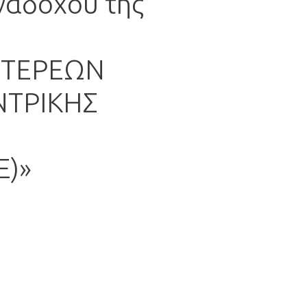
αναδόχου της
 ΣΤΕΡΕΩΝ
ΝΤΡΙΚΗΣ
Ε)»