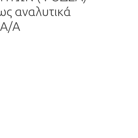
ς αναλυτικά
(Α/Α